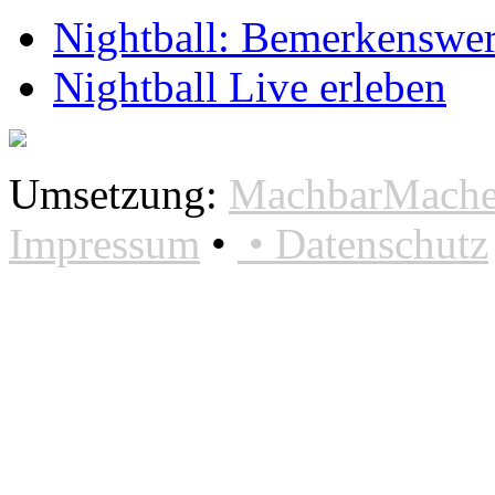
Nightball: Bemerkenswer
Nightball Live erleben
Umsetzung:
MachbarMacher
Impressum
•
•
Datenschutz